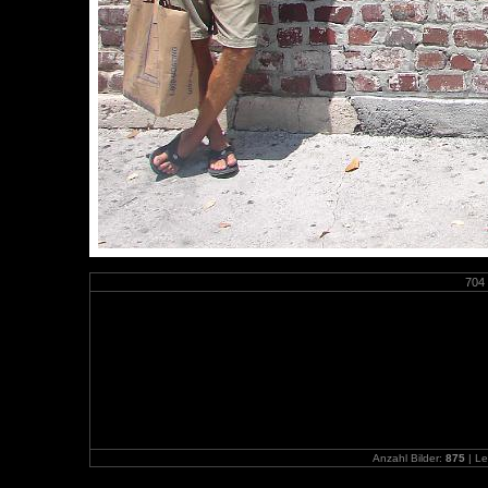
704
Anzahl Bilder:
875
| Le