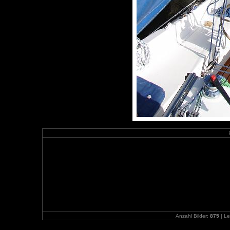
Anzahl Bilder:
875
| Le