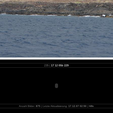
235 |
17 12 05b 229
Anzahl Bilder:
875
| Letzte Aktualisierung:
17.12.07 02:50
|
Hilfe