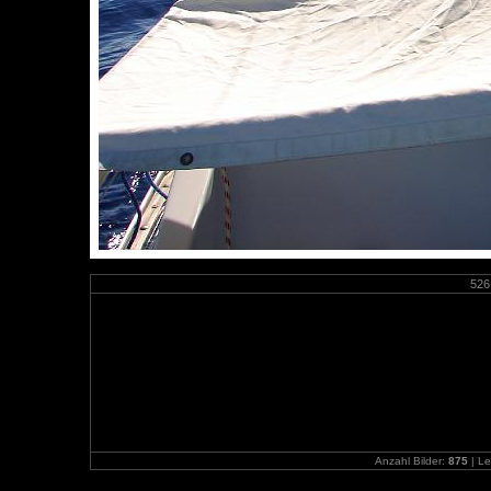
526
Anzahl Bilder:
875
| Le