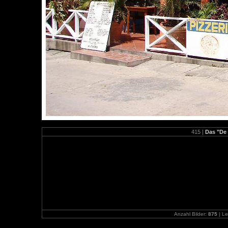
415 |
Das "De B
Anzahl Bilder:
875
| Le