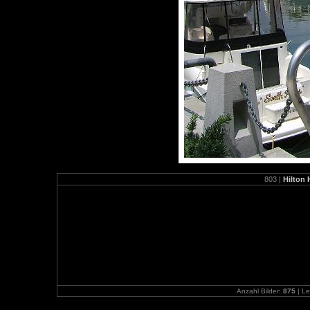
803 |
Hilton 
Anzahl Bilder:
875
| Le