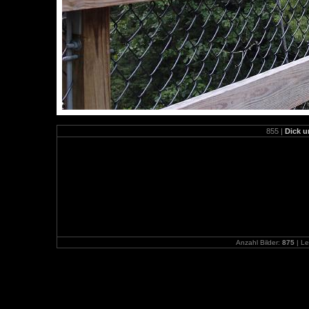
855 |
Dick u
Anzahl Bilder:
875
| Le